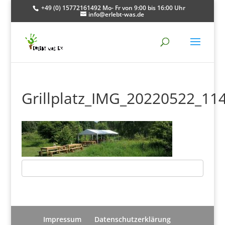
+49 (0) 15772161492 Mo- Fr von 9:00 bis 16:00 Uhr
info@erlebt-was.de
Grillplatz_IMG_20220522_11
Impressum
Datenschutzerklärung