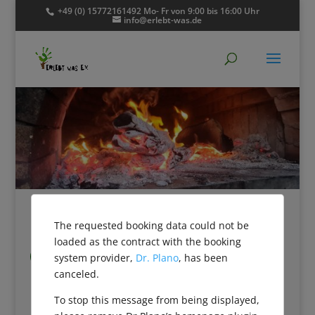
+49 (0) 15772161492 Mo- Fr von 9:00 bis 16:00 Uhr
info@erlebt-was.de
The requested booking data could not be
loaded as the contract with the booking
Ferienprogramm
system provider,
Dr. Plano
, has been

+++++++ Ab 15.01.2026 (12:00 Uhr) online
canceled.
buchbar++++++++++++
To stop this message from being displayed,