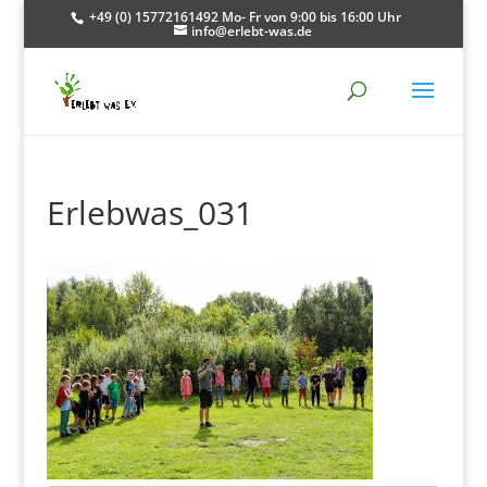
+49 (0) 15772161492 Mo- Fr von 9:00 bis 16:00 Uhr
info@erlebt-was.de
Erlebwas_031