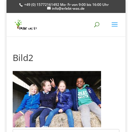
+49 (0) 15772161492 Mo- Fr von 9:00 bis 16:00 Uhr
info@erlebt-was.de
Bild2