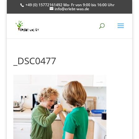
+49 (0) 15772161492 Mo- Fr von 9:00 bis 16:00 Uhr
info@erlebt-was.de
_DSC0477