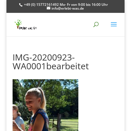
+49 (0) 15772161492 Mo- Fr von 9:00 bis 16:00 Uhr
info@erlebt-was.de
IMG-20200923-
WA0001bearbeitet