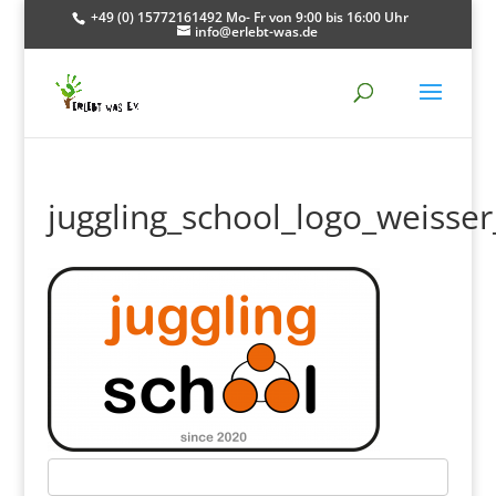
+49 (0) 15772161492 Mo- Fr von 9:00 bis 16:00 Uhr
info@erlebt-was.de
juggling_school_logo_weisse