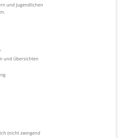
ern und Jugendlichen
en.
r
en und Übersichten
ung
ich (nicht zwingend